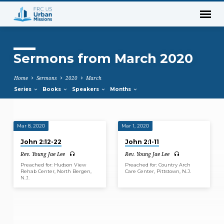
Sermons from March 2020
Home
Sermons
2020
March
Series
Books
Speakers
Months
Mar 8, 2020
Mar 1, 2020
Sermons
John 2:12-22
John 2:1-11
from
Rev. Young Jae Lee
Rev. Young Jae Lee
March
Preached for: Hudson View
Preached for: Country Arch
2020
Rehab Center, North Bergen,
Care Center, Pittstown, N.J.
N.J.