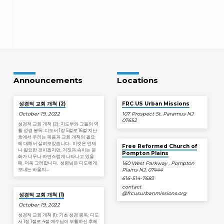
Announcements
Locations
성경적 교회 개척 (2)
FRC US Urban Missions
October 19, 2022
107 Prospect St. Paramus NJ
07652
성경적 교회 개척 (2): 지도부와 그들의 역
활 성경 봉독: 디도서 1장 5절로 16절 지난
호에서 우리는 복음과 교회 개척의 필요
에 대해서 살펴보았습니다. 이것은 언제
Free Reformed Church of
나 필요한 것이겠지만, 거짓과 속이는 문
Pompton Plains
화가 너무나 자연스럽게 나타나고 있을
때, 더욱 그러합니다. 성령님은 디도에게
160 West Parkway , Pompton
보내는 바울의…
Plains NJ, 07444
616-514-7683
contact​
@frcusurbanmissions.org
성경적 교회 개척 (1)
October 19, 2022
성경적 교회 개척 (1): 기초 성경 봉독: 디도
서 1장 1절로 4절 예수님이 부활하신 후에