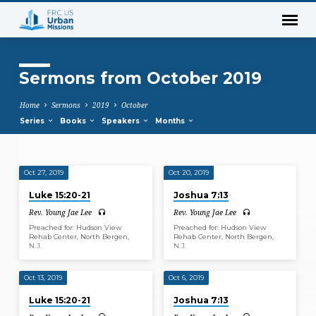
Sermons from October 2019
Home
Sermons
2019
October
Series
Books
Speakers
Months
Oct 27, 2019
Oct 20, 2019
Sermons
Luke 15:20-21
Joshua 7:13
from
Rev. Young Jae Lee
Rev. Young Jae Lee
October
Preached for: Hudson View
Preached for: Hudson View
2019
Rehab Center, North Bergen,
Rehab Center, North Bergen,
N.J.
N.J.
Oct 13, 2019
Oct 6, 2019
Luke 15:20-21
Joshua 7:13