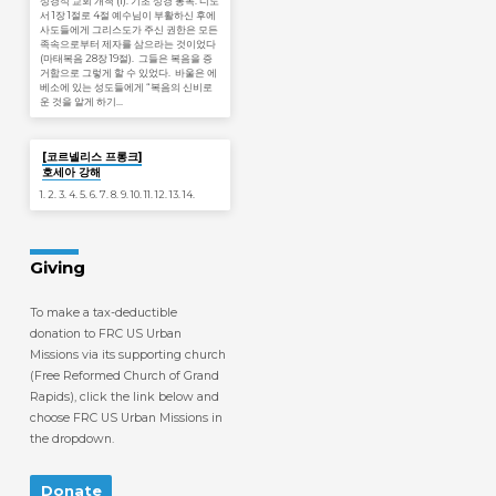
성경적 교회 개척 (1): 기초 성경 봉독: 디도
서 1장 1절로 4절 예수님이 부활하신 후에
사도들에게 그리스도가 주신 권한은 모든
족속으로부터 제자를 삼으라는 것이었다
(마태복음 28장 19절). 그들은 복음을 증
거함으로 그렇게 할 수 있었다. 바울은 에
베소에 있는 성도들에게 “복음의 신비로
운 것을 알게 하기…
Jan 19
[코르넬리스 프롱크]
호세아 강해
1. 2. 3. 4. 5. 6. 7. 8. 9. 10. 11. 12. 13. 14.
Giving
To make a tax-deductible
donation to FRC US Urban
Missions via its supporting church
(Free Reformed Church of Grand
Rapids), click the link below and
choose FRC US Urban Missions in
the dropdown.
Donate