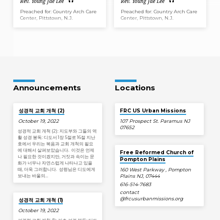
Rev. Young Jae Lee
Rev. Young Jae Lee
Preached for: Country Arch Care
Preached for: Country Arch Care
Center, Pittstown, N.J.
Center, Pittstown, N.J.
Announcements
Locations
성경적 교회 개척 (2)
FRC US Urban Missions
October 19, 2022
107 Prospect St. Paramus NJ
07652
성경적 교회 개척 (2): 지도부와 그들의 역
활 성경 봉독: 디도서 1장 5절로 16절 지난
호에서 우리는 복음과 교회 개척의 필요
에 대해서 살펴보았습니다. 이것은 언제
Free Reformed Church of
나 필요한 것이겠지만, 거짓과 속이는 문
Pompton Plains
화가 너무나 자연스럽게 나타나고 있을
때, 더욱 그러합니다. 성령님은 디도에게
160 West Parkway , Pompton
보내는 바울의…
Plains NJ, 07444
616-514-7683
contact​
@frcusurbanmissions.org
성경적 교회 개척 (1)
October 19, 2022