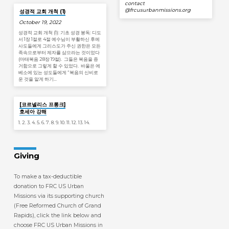
contact​
@frcusurbanmissions.org
성경적 교회 개척 (1)
October 19, 2022
성경적 교회 개척 (1): 기초 성경 봉독: 디도
서 1장 1절로 4절 예수님이 부활하신 후에
사도들에게 그리스도가 주신 권한은 모든
족속으로부터 제자를 삼으라는 것이었다
(마태복음 28장 19절). 그들은 복음을 증
거함으로 그렇게 할 수 있었다. 바울은 에
베소에 있는 성도들에게 “복음의 신비로
운 것을 알게 하기…
Jan 19
[코르넬리스 프롱크]
호세아 강해
1. 2. 3. 4. 5. 6. 7. 8. 9. 10. 11. 12. 13. 14.
Giving
To make a tax-deductible
donation to FRC US Urban
Missions via its supporting church
(Free Reformed Church of Grand
Rapids), click the link below and
choose FRC US Urban Missions in