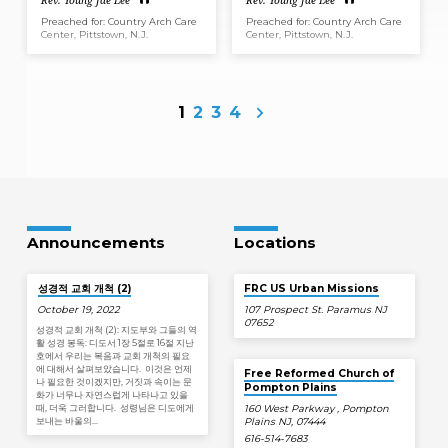
Rev. Young Jae Lee
Rev. Young Jae Lee
Preached for: Country Arch Care
Preached for: Country Arch Care
Center, Pittstown, N.J.
Center, Pittstown, N.J.
1
2
3
4
Announcements
Locations
성경적 교회 개척 (2)
FRC US Urban Missions
October 19, 2022
107 Prospect St. Paramus NJ
07652
성경적 교회 개척 (2): 지도부와 그들의 역
활 성경 봉독: 디도서 1장 5절로 16절 지난
호에서 우리는 복음과 교회 개척의 필요
에 대해서 살펴보았습니다. 이것은 언제
Free Reformed Church of
나 필요한 것이겠지만, 거짓과 속이는 문
Pompton Plains
화가 너무나 자연스럽게 나타나고 있을
때, 더욱 그러합니다. 성령님은 디도에게
160 West Parkway , Pompton
보내는 바울의…
Plains NJ, 07444
616-514-7683