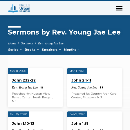
Sermons by Rev. Young Jae Lee
Home
Sermons
Rev. Young Jae Lee
Series
Books
Speakers
Months
Mar 8, 2020
Mar 1, 2020
Sermons
John 2:12-22
John 2:1-11
by
Rev. Young Jae Lee
Rev. Young Jae Lee
Rev.
Preached for: Hudson View
Preached for: Country Arch Care
Young
Rehab Center, North Bergen,
Center, Pittstown, N.J.
N.J.
Jae
Lee
Feb 16, 2020
Feb 9, 2020
John 1:10-13
John 1:51