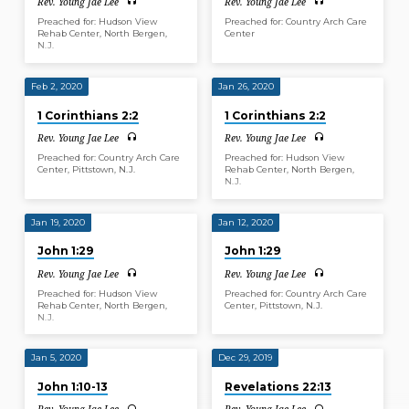
Rev. Young Jae Lee
Rev. Young Jae Lee
Preached for: Hudson View
Preached for: Country Arch Care
Rehab Center, North Bergen,
Center
N.J.
Feb 2, 2020
Jan 26, 2020
1 Corinthians 2:2
1 Corinthians 2:2
Rev. Young Jae Lee
Rev. Young Jae Lee
Preached for: Country Arch Care
Preached for: Hudson View
Center, Pittstown, N.J.
Rehab Center, North Bergen,
N.J.
Jan 19, 2020
Jan 12, 2020
John 1:29
John 1:29
Rev. Young Jae Lee
Rev. Young Jae Lee
Preached for: Hudson View
Preached for: Country Arch Care
Rehab Center, North Bergen,
Center, Pittstown, N.J.
N.J.
Jan 5, 2020
Dec 29, 2019
John 1:10-13
Revelations 22:13