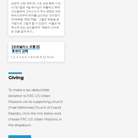
성경적 교회 개척 (1): 기초 성경 봉독: 디도
서 1장 1절로 4절 예수님이 부활하신 후에
사도들에게 그리스도가 주신 권한은 모든
족속으로부터 제자를 삼으라는 것이었다
(마태복음 28장 19절). 그들은 복음을 증
거함으로 그렇게 할 수 있었다. 바울은 에
베소에 있는 성도들에게 “복음의 신비로
운 것을 알게 하기…
Jan 19
[코르넬리스 프롱크]
호세아 강해
1. 2. 3. 4. 5. 6. 7. 8. 9. 10. 11. 12. 13. 14.
Giving
To make a tax-deductible
donation to FRC US Urban
Missions via its supporting church
(Free Reformed Church of Grand
Rapids), click the link below and
choose FRC US Urban Missions in
the dropdown.