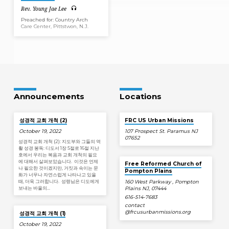
Rev. Young Jae Lee
Preached for: Country Arch
Care Center, Pittstwon, N.J.
Announcements
Locations
성경적 교회 개척 (2)
FRC US Urban Missions
October 19, 2022
107 Prospect St. Paramus NJ
07652
성경적 교회 개척 (2): 지도부와 그들의 역
활 성경 봉독: 디도서 1장 5절로 16절 지난
호에서 우리는 복음과 교회 개척의 필요
에 대해서 살펴보았습니다. 이것은 언제
Free Reformed Church of
나 필요한 것이겠지만, 거짓과 속이는 문
Pompton Plains
화가 너무나 자연스럽게 나타나고 있을
때, 더욱 그러합니다. 성령님은 디도에게
160 West Parkway , Pompton
보내는 바울의…
Plains NJ, 07444
616-514-7683
contact​
@frcusurbanmissions.org
성경적 교회 개척 (1)
October 19, 2022