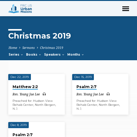
Christmas 2019
Home
Sermons
Christmas 2019
Series
Books
Speakers
Months
Dec 22, 2019
Dec 15, 2019
Christmas
Matthew 2:2
Psalm 2:7
2019
Rev. Young Jae Lee
Rev. Young Jae Lee
Preached for: Hudson View
Preached for: Hudson View
Rehab Center, North Bergen,
Rehab Center, North Bergen,
N.J.
N.J.
Dec 8, 2019
Psalm 2:7