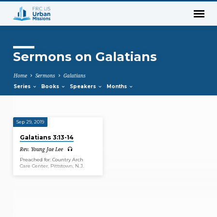
Sermons on Galatians
Home
Sermons
Galatians
Series
Books
Speakers
Months
Sep 29, 2019
Sermons
Galatians 3:13-14
on
Rev. Young Jae Lee
Galatians
Preached for: Country Arch
Care Center, Pittstown, N.J.