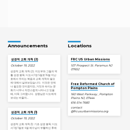
Announcements
Locations
성경적 교회 개척 (2)
FRC US Urban Missions
October 19, 2022
107 Prospect St. Paramus NJ
07652
성경적 교회 개척 (2): 지도부와 그들의 역
활 성경 봉독: 디도서 1장 5절로 16절 지난
호에서 우리는 복음과 교회 개척의 필요
에 대해서 살펴보았습니다. 이것은 언제
Free Reformed Church of
나 필요한 것이겠지만, 거짓과 속이는 문
Pompton Plains
화가 너무나 자연스럽게 나타나고 있을
때, 더욱 그러합니다. 성령님은 디도에게
160 West Parkway , Pompton
보내는 바울의…
Plains NJ, 07444
616-514-7683
contact​
@frcusurbanmissions.org
성경적 교회 개척 (1)
October 19, 2022
성경적 교회 개척 (1): 기초 성경 봉독: 디도
서 1장 1절로 4절 예수님이 부활하신 후에