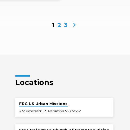
 당신의 아들이 사람들에게 조롱받
버려두셨는지 궁금하신 적 없습니
 하나님께서 독생자가 이렇게 학대당
락하셨는지 궁금하지 않으십니까?
께서는…
1
2
3
Locations
FRC US Urban Missions
107 Prospect St. Paramus NJ 07652