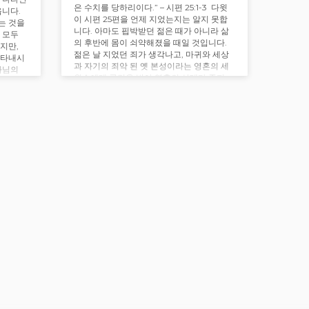
은 수치를 당하리이다.” – 시편 25:1-3 다윗
옵니다.
이 시편 25편을 언제 지었는지는 알지 못합
는 것을
니다. 아마도 핍박받던 젊은 때가 아니라 삶
 모두
의 후반에 몸이 쇠약해졌을 때일 것입니다.
지만,
젊은 날 지었던 죄가 생각나고, 마귀와 세상
나타내시
과 자기의 죄악 된 옛 본성이라는 영혼의 세
나님의
원수에게 공격을 받아 영혼의 상태가 좋지
어넘습니
않다고 느낄 때였을…
서 십자
 그리스
고…