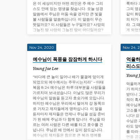
은 이 세상이지만 어떤 죄인은 주 예수 그리
룩하다 
스도 안에 있는 영생을 찾습니다. 오늘 성경
그의 영
말씀에서 주님은 어둠 속을 걷지만 큰 빛을
같이 화
볼 사람들을 말씀하십니다. 이 말씀이 무슨
의 터가
뜻일까요? 이 사람들은 누구일까요? 사망의
라. 그 
그늘진 땅 사망의 그늘진 땅이 어디일까요?
게 되었
오늘 성경 말씀의 역사적 배경을 보면…
나는 입
만군의 
Nov 24, 2020
Nov 24, 
예수님이 폭풍을 잠잠하게 하시다
억울하
리스
Young Jae Lee
Young 
“바다에 큰 놀이 일어나 배가 물결에 덮이게
되었으되 예수께서는 주무시는지라” – 마태
억울하게
복음 8:24 예수님은 하루 대부분을 사람들을
가 하지
가르치며 보내셨습니다. 이날도 많은 무리가
받더니 
예수님의 말씀을 듣고자 호숫가에 모입니다.
적이 혹
하지만 예수님은 무리에서 떨어져 강 동쪽으
예수님께
로 가자고 제자들에게 명하십니다. 이 말을
고소를 
듣자마자 제자들은 언제나 주님을 섬길 준비
니다! 
가 된 배에 주님과 다 함께 탑니다. 주님을 따
수님은 
르는 여러 사람은 다른 배를 타고 호수를 건
라도 앞
넙니다. 주님은 배 안에서 깊이 잠드십니다.
를 따라
예수님의 제자들은 참으로 큰 복과 명예를
면을 곰