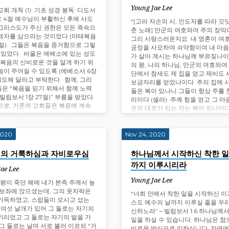
Young Jae Lee
회 개척 (1): 기초 성경 봉독: 디도서
절로 4절 예수님이 부활하신 후에 사도
“[고라 자손의 시, 인도자를 따라 깃
그리스도가 주신 권한은 모든 족속으
춘 노래] 만군의 여호와여 주의 장막
제자를 삼으라는 것이었다 (마태복음
그리 사랑스러운지요 내 영혼이 여
19절). 그들은 복음을 증거함으로 그렇
궁정을 사모하여 쇠약함이여 내 마음
수 있었다. 바울은 에베소에 있는 성도
가 살아 계시는 하나님께 부르짖나이
“복음의 신비로운 것을 알게 하기 위
의 왕, 나의 하나님, 만군의 여호와여
씀이 주어질 수 있도록 (에베소서 6장
단에서 참새도 제 집을 얻고 제비도 
 기도해 달라고 부탁한다. 함께, 그리
보금자리를 얻었나이다 주의 집에 사
은 “복음을 믿기 위해서 함께 노력
들은 복이 있나니 그들이 항상 주를
빌립보서 1장 27절)” 부름을 받았다.
리이다 (셀라) 주께 힘을 얻고 그 마
으로, 기존의 교회들은 복음에 계속
온의 대로가 있는 자는 복이 있나이
수 있고, 복음 전파를 통해서 다른 교
이 눈물 골짜기로 지나갈 때에 그 곳
…
샘이 있을 것이며 이른 비가…
2020
Nov 24, 2020
의 거룩하심과 자비로우심
하나님께서 시작하신 착한 일
까지 이루시리라
Jae Lee
Young Jae Lee
 왕이 죽던 해에 내가 본즉 주께서 높
 보좌에 앉으셨는데, 그의 옷자락은
“​​​너희 안에서 착한 일을 시작하신 
가득하였고, 스랍들이 모시고 섰는
스도 예수의 날까지 이루실 줄을 우
기 여섯 날개가 있어 그 둘로는 자기의
신하노라” – 빌립보서 1:6 하나님께
가리었고 그 둘로는 자기의 발을 가
일을 하실 수 있습니다. 하나님은 참
 그 둘로는 날며 서로 불러 이르되 “거
비로운 방식으로 일하십니다. 자연에