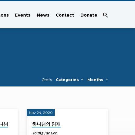
mons
Events
News
Contact
Donate
Posts
Categories
Months
Nov 24, 2020
하나님
하나님의 임재
Young Jae Lee