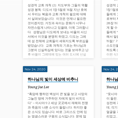
Translation
성경적 교회 개척 (2): 지도부와 그들의 역활
성경적 교
성경 봉독: 디도서 1장 5절로 16절 지난 호에
1장 1
서 우리는 복음과 교회 개척의 필요에 대해
들에게 
서 살펴보았습니다. 이것은 언제나 필요한
로부터 
것이겠지만, 거짓과 속이는 문화가 너무나
28장 
자연스럽게 나타나고 있을때, 더욱 그러합니
게 할 
다. 성령님은 디도에게 보내는 바울의 서신
들에게 
서에서 이것을 분명히 하였고, 디도는 그레
해서 말
데 섬 전체에 교회들이 세워지도록 부르심을
19절)”
받았습니다. 교회 개척의 기초는 하나님과
스도인들
그분의 신실하심에 있다는 것을 보여주고 난
하도록 (
후 바울이 그레데에 있는 여러 도시에 신실
이런 식
한 지도자들을 안수하라고 가르치고 있는 것
집중할 
은 주목할 가치가 있습니다. 이것으로부터
회들이
바울이 사람으로 시작하지…
Nov 24, 2020
Nov 24, 
하나님의 빛이 세상에 비추니
하나님
Young Jae Lee
Young 
“흑암에 행하던 백성이 큰 빛을 보고 사망의
“웃시야
그늘진 땅에 거주하던 자에게 빛이 비치도
이 들린
다” – 이사야 9:2 세상 곳곳에서 재해와 전쟁
성전에 
과 죽음의 나쁜 소식이 들립니다. 하지만 좋
데, 각
은 소식도 있습니다. 바로 그리스도 안에 있
얼굴을 
는 영광스러운 구원의 소식입니다. 문제 많
리었고,