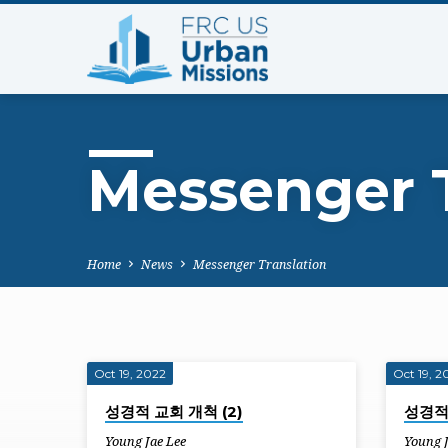
Messenger T
Home
News
Messenger Translation
Oct 19, 2022
Oct 19, 2
Messenger
성경적 교회 개척 (2)
성경적 
Young Jae Lee
Young 