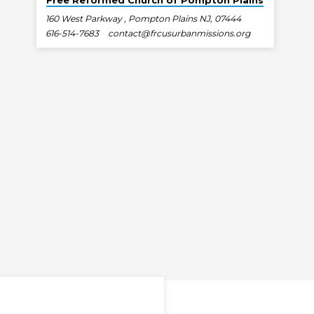
Free Reformed Church of Pompton Plains
160 West Parkway , Pompton Plains NJ, 07444
616-514-7683
contact​@frcusurbanmissions.org