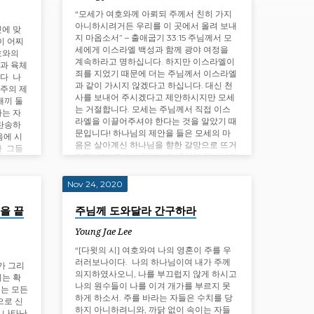
“모세가 여호와께 아뢰되 주께서 친히 가지
아니하시려거든 우리를 이 곳에서 올려 보내
딧에 맞
지 마옵소서” – 출애굽기 33:15 주님께서 모
이 어찌
세에게 이스라엘 백성과 함께 광야 여정을
호와의
계속하라고 명하십니다. 하지만 이스라엘이
과 육체
죄를 지었기 때문에 더는 주님께서 이스라엘
다 나
과 같이 가시지 않겠다고 하십니다. 대신 천
 주의 제
사를 보내어 주시겠다고 제안하시지만 모세
새끼 둘
는 거절합니다. 모세는 주님께서 직접 이스
는 자
라엘을 이끌어주셔야 한다는 것을 알았기 때
 찬송하
문입니다! 하나님의 제안을 들은 모세의 마
음에 시
음은 살아계신 하나님을 향한 갈망으로 뜨거
다 그들
워집니다. 모세는 하나님의 백성이 하나님의
에 많은
임재 없이는 살 수 없다는 것을 깨달았습니
다. 하나님의 백성은 살아계신 하나님을 갈
Nov 24, 2020
망합니다, 하나님의…
을 끝
주님께 도와달라 간구하라
Young Jae Lee
“[다윗의 시] 여호와여 나의 영혼이 주를 우
러러보나이다. 나의 하나님이여 내가 주께
이가 그리
의지하였사오니, 나를 부끄럽지 않게 하시고
리는 확
나의 원수들이 나를 이겨 개가를 부르지 못
서는 모든
하게 하소서. 주를 바라는 자들은 수치를 당
으로 신
하지 아니하려니와, 까닭 없이 속이는 자들
 나타난