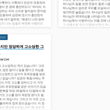
거룩하다 거룩하다 만군의 여호와여
하나님의 일을 보면 찬송이 절로 나
광이 온 땅에 충만하도다” 하더라. 이
하나님께서 섭리로 우리를 보살피시
답하는 자의 소리로 말미암아 문지방
생각하면 놀랍습니다. 하나님의 일은
 요동하며 성전에 연기가 충만한지
하나님의 위대하심을 나타냅니다. 하
때에 내가 말하되, “화로다 나여 망하
하나님께서 사랑하시는 아들 안에 
도다 나는 입술이 부정한 사람이요
고 성령으로 우리 마음에 비추신 하
술이 부정한 백성 중에 거주하면서
구속하시는 사랑은 이 모든 것을 뛰
여호와이신…
다. 하나님께서 당신의 백성을 위해
2020
가에 죽으시고 부활하신 구속자 예수
도 안에서 이루신 일들은 지극히 크
지만 정당하게 고소당한 그
도
Jae Lee
 고소당하신 적이 있습니까? 그대
도 않은 말이나 일을 했다고 의심을
고소당하고 심지어 유죄판결을 받은
시 없습니까? 성경의 복음서에는 주
서 거짓 고소를 당하시고 이 거짓
따라 유죄판결을 받은 이야기가 있습
요한복음 18장 28절에서 32절에서 예
거짓 고소를 받아 재판장 본디오 빌
에 서 계십니다. 그리고 이 거짓 고소
 불의하게 정죄 받으셨습니다. 이 장
곰이 묵상해보셨습니까? 왜 성부 하