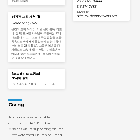
보내는 바울의…
Plains NJ, 07444
616-514-7683
contact​
@frcusurbanmissions.org
성경적 교회 개척 (1)
October 19, 2022
성경적 교회 개척 (1): 기초 성경 봉독: 디도
서 1장 1절로 4절 예수님이 부활하신 후에
사도들에게 그리스도가 주신 권한은 모든
족속으로부터 제자를 삼으라는 것이었다
(마태복음 28장 19절). 그들은 복음을 증
거함으로 그렇게 할 수 있었다. 바울은 에
베소에 있는 성도들에게 “복음의 신비로
운 것을 알게 하기…
Jan 19
[코르넬리스 프롱크]
호세아 강해
1. 2. 3. 4. 5. 6. 7. 8. 9. 10. 11. 12. 13. 14.
Giving
To make a tax-deductible
donation to FRC US Urban
Missions via its supporting church
(Free Reformed Church of Grand