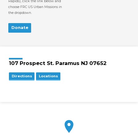
Rapids), click the link below and
choose FRC US Urban Missions in
the dropdown.
Donate
107 Prospect St. Paramus NJ 07652
Directions
Locations