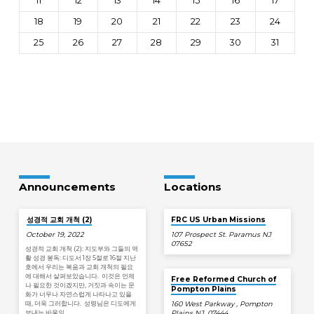
11
12
13
14
15
16
17
18
19
20
21
22
23
24
25
26
27
28
29
30
31
Announcements
Locations
성경적 교회 개척 (2)
FRC US Urban Missions
October 19, 2022
107 Prospect St. Paramus NJ
07652
성경적 교회 개척 (2): 지도부와 그들의 역
활 성경 봉독: 디도서 1장 5절로 16절 지난
호에서 우리는 복음과 교회 개척의 필요
에 대해서 살펴보았습니다. 이것은 언제
Free Reformed Church of
나 필요한 것이겠지만, 거짓과 속이는 문
Pompton Plains
화가 너무나 자연스럽게 나타나고 있을
때, 더욱 그러합니다. 성령님은 디도에게
160 West Parkway , Pompton
보내는 바울의…
Plains NJ, 07444