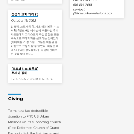
616-514-7683
contact​
@frcusurbanmissions.org
성경적 교회 개척 (1)
October 19, 2022
성경적 교회 개척 (1): 기초 성경 봉독: 디도
서 1장 1절로 4절 예수님이 부활하신 후에
사도들에게 그리스도가 주신 권한은 모든
족속으로부터 제자를 삼으라는 것이었다
(마태복음 28장 19절). 그들은 복음을 증
거함으로 그렇게 할 수 있었다. 바울은 에
베소에 있는 성도들에게 “복음의 신비로
운 것을 알게 하기…
Jan 19
[코르넬리스 프롱크]
호세아 강해
1. 2. 3. 4. 5. 6. 7. 8. 9. 10. 11. 12. 13. 14.
Giving
To make a tax-deductible
donation to FRC US Urban
Missions via its supporting church
(Free Reformed Church of Grand
Rapids), click the link below and