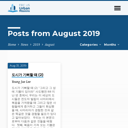
Posts from August 2019
Home
News
2019
August
Categories
Months
Aug 31, 2019
Posts
도시가 기뻐할 때 (2)
from
Young Jae Lee
August
도시가 기뻐할 때 (2) “그리고 그 성
2019
에 기쁨이 있더라” 사도행전 8:8 지
난 번 호에서, 우리는 이 세상의 도
시들은 전도자 빌립이 사마리에서
복음을 가져왔을 때 그리고 많은 사
람들에게 증거하고 그들이 회심했
을 때, 사마리아가 경험한 것과 같
은 똑같은 것을 경험할 필요가 있다
고 알아보았다. 우리는 이 본문으
로부터 다음과 같은 것들을 배웠
다. 첫째, 복음이 가져 오는 기쁨은