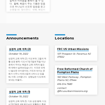
핍박과 어려움을 통해서 올 수 있
다. 둘째, 복음이 주는 기쁨은 믿음
으로 하나님의 선포된 말씀을 듣고
순종할 때 찾아온다. 셋째, 복임이
주는 기쁨은 참된 회심의 열매이
다. 우리는 이제…
Announcements
Locations
성경적 교회 개척 (2)
FRC US Urban Missions
October 19, 2022
107 Prospect St. Paramus NJ
07652
성경적 교회 개척 (2): 지도부와 그들의 역
활 성경 봉독: 디도서 1장 5절로 16절 지난
호에서 우리는 복음과 교회 개척의 필요
에 대해서 살펴보았습니다. 이것은 언제
Free Reformed Church of
나 필요한 것이겠지만, 거짓과 속이는 문
Pompton Plains
화가 너무나 자연스럽게 나타나고 있을
때, 더욱 그러합니다. 성령님은 디도에게
160 West Parkway , Pompton
보내는 바울의…
Plains NJ, 07444
616-514-7683
contact​
@frcusurbanmissions.org
성경적 교회 개척 (1)
October 19, 2022
성경적 교회 개척 (1): 기초 성경 봉독: 디도
서 1장 1절로 4절 예수님이 부활하신 후에