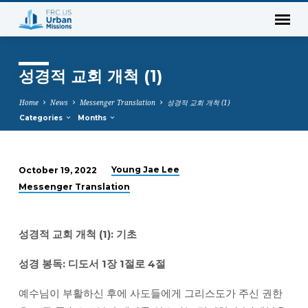
성경적 교회 개척 (1)
Home
News
Messenger Translation
성경적 교회 개척 (1)
Categories
Months
Young Jae Lee
October 19, 2022
성
Messenger Translation
경
적
교
성경적
교회
개척 (1):
기초
회
성경
봉독:
디도서 1
장 1
절로 4
절
개
척
예수님이 부활하신 후에 사도들에게 그리스도가 주신 권한
(1)