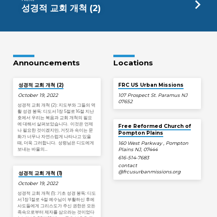
성경적 교회 개척 (2)
Announcements
Locations
성경적 교회 개척 (2)
FRC US Urban Missions
October 19, 2022
107 Prospect St. Paramus NJ
07652
성경적 교회 개척 (2): 지도부와 그들의 역
활 성경 봉독: 디도서 1장 5절로 16절 지난
호에서 우리는 복음과 교회 개척의 필요
에 대해서 살펴보았습니다. 이것은 언제
Free Reformed Church of
나 필요한 것이겠지만, 거짓과 속이는 문
Pompton Plains
화가 너무나 자연스럽게 나타나고 있을
때, 더욱 그러합니다. 성령님은 디도에게
160 West Parkway , Pompton
보내는 바울의…
Plains NJ, 07444
616-514-7683
contact​
@frcusurbanmissions.org
성경적 교회 개척 (1)
October 19, 2022
성경적 교회 개척 (1): 기초 성경 봉독: 디도
서 1장 1절로 4절 예수님이 부활하신 후에
사도들에게 그리스도가 주신 권한은 모든
족속으로부터 제자를 삼으라는 것이었다