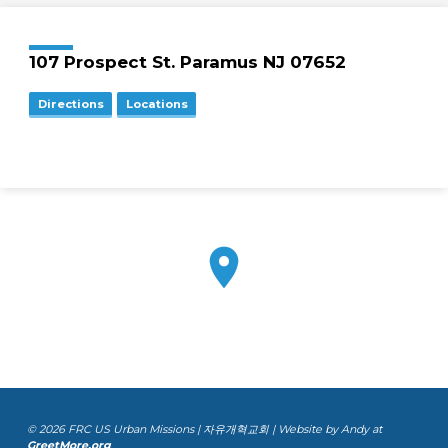
107 Prospect St. Paramus NJ 07652
Directions
Locations
© 2026 FRC US Urban Missions | 자유개혁교회 | Website by Andy at
GreetMore.org